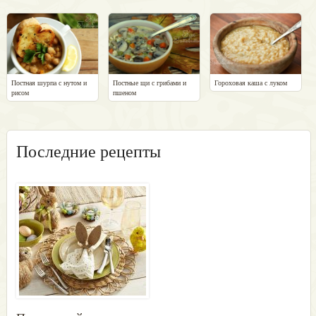
Постная шурпа с нутом и
Постные щи с грибами и
Гороховая каша с луком
рисом
пшеном
Последние рецепты