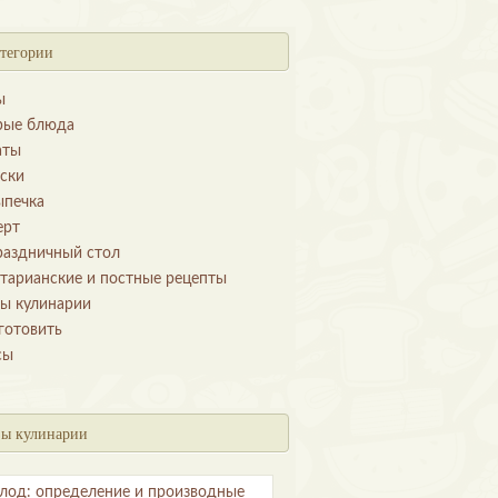
тегории
ы
рые блюда
аты
уски
ыпечка
ерт
раздничный стол
етарианские и постные рецепты
ы кулинарии
готовить
сы
ы кулинарии