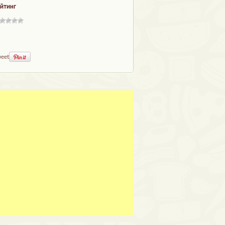
йтинг
eet