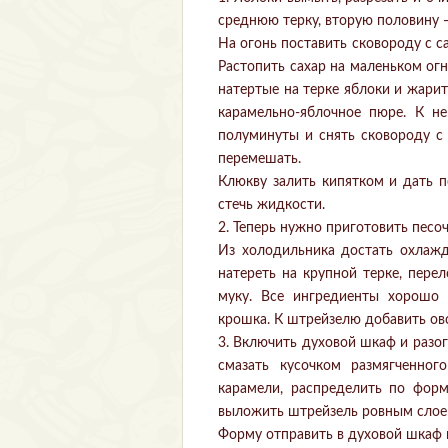
среднюю терку, вторую половину 
На огонь поставить сковороду с с
Растопить сахар на маленьком огн
натертые на терке яблоки и жарит
карамельно-яблочное пюре. К н
полуминуты и снять сковороду с 
перемешать.
Клюкву залить кипятком и дать п
стечь жидкости.
2. Теперь нужно приготовить пес
Из холодильника достать охлажд
натереть на крупной терке, пере
муку. Все ингредиенты хорошо 
крошка. К штрейзелю добавить ов
3. Включить духовой шкаф и разо
смазать кусочком размягченног
карамели, распределить по форм
выложить штрейзель ровным слое
Форму отправить в духовой шкаф и