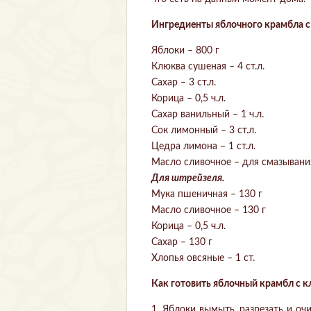
Ингредиенты яблочного крамбла с
Яблоки – 800 г
Клюква сушеная – 4 ст.л.
Сахар – 3 ст.л.
Корица – 0,5 ч.л.
Сахар ванильный – 1 ч.л.
Сок лимонный – 3 ст.л.
Цедра лимона – 1 ст.л.
Масло сливочное – для смазыван
Для штрейзеля.
Мука пшеничная – 130 г
Масло сливочное – 130 г
Корица – 0,5 ч.л.
Сахар – 130 г
Хлопья овсяные – 1 ст.
Как готовить яблочный крамбл с к
1. Яблоки вымыть, разрезать и оч