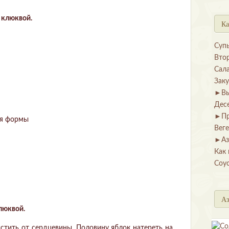
 клюквой.
Ка
Суп
Вто
Сал
Зак
►
В
Дес
►
П
ия формы
Вег
►
Аз
Как 
Соу
Аз
люквой.
истить от сердцевины. Половину яблок натереть на