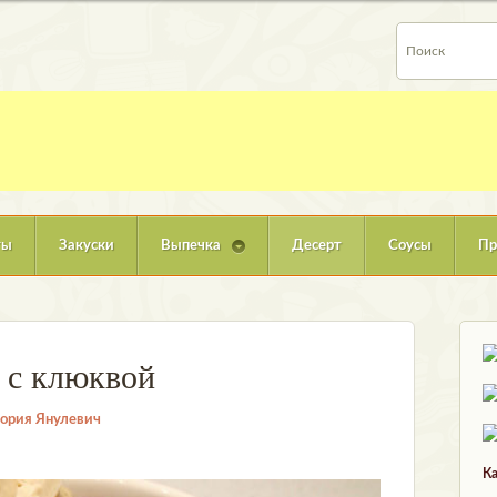
ты
Закуски
Выпечка
Десерт
Соусы
Пр
 с клюквой
ория Янулевич
Ка