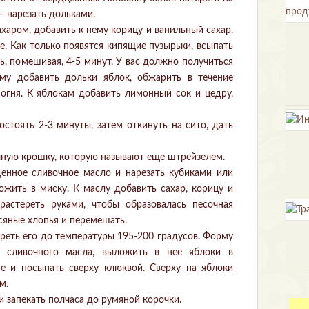
— нарезать дольками.
ахаром, добавить к нему корицу и ванильный сахар.
е. Как только появятся кипящие пузырьки, всыпать
ь, помешивая, 4-5 минут. У вас должно получиться
ему добавить дольки яблок, обжарить в течение
огня. К яблокам добавить лимонный сок и цедру,
остоять 2-3 минуты, затем откинуть на сито, дать
очную крошку, которую называют еще штрейзелем.
енное сливочное масло и нарезать кубиками или
ложить в миску. К маслу добавить сахар, корицу и
растереть руками, чтобы образовалась песочная
сяные хлопья и перемешать.
греть его до температуры 195-200 градусов. Форму
о сливочного масла, выложить в нее яблоки в
е и посыпать сверху клюквой. Сверху на яблоки
м.
 запекать полчаса до румяной корочки.