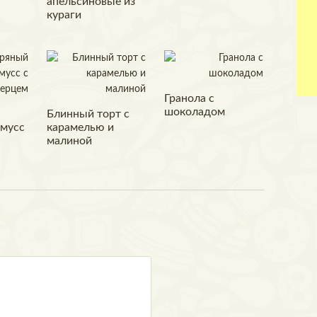
апельсиновые из
кураги
Гранола с
шоколадом
Блинный торт с
мусс
карамелью и
малиной