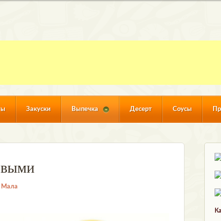
ты
Закуски
Выпечка
Десерт
Соусы
Пр
овыми
 Мала
Ка