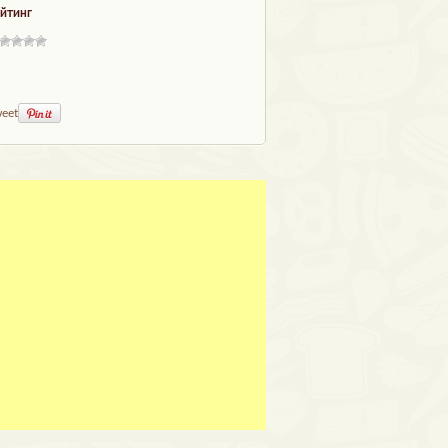
йтинг
eet