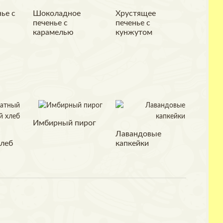
ье с
Шоколадное
Хрустящее
печенье с
печенье с
карамелью
кунжутом
Имбирный пирог
Лавандовые
леб
капкейки