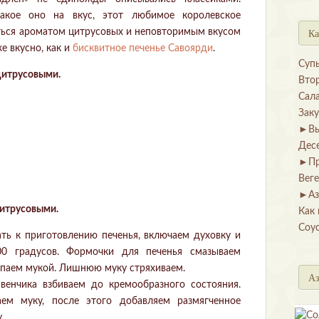
акое оно на вкус, этот любимое королевское
Ка
ться ароматом цитрусовых и неповторимым вкусом
же вкусно, как и
бисквитное печенье Савоярди
.
Суп
цитрусовыми.
Вто
Сал
Зак
►
В
Дес
►
П
Вег
►
Аз
цитрусовыми.
Как 
Соу
ать к приготовлению печенья, включаем духовку и
00 градусов. Формочки для печенья смазываем
ыпаем мукой. Лишнюю муку стряхиваем.
Аз
венчика взбиваем до кремообразного состояния.
ем муку, после этого добавляем размягченное
.