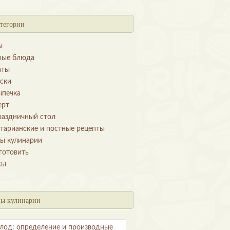
тегории
ы
рые блюда
аты
уски
ыпечка
ерт
раздничный стол
етарианские и постные рецепты
ы кулинарии
готовить
сы
ы кулинарии