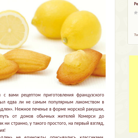
Ре
Tw
я с вами рецептом приготовления французского
 был едва ли не самым популярным лакомством в
Мадлен». Нежное печенье в форме морской ракушки,
 путь от домов обычных жителей Комерси до
к ни странно, у такого простого, на первый взгляд,
ия!
адлен» не единожды описывались классиками.