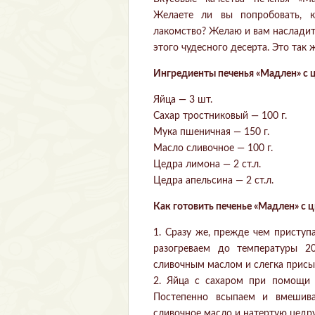
Желаете ли вы попробовать, к
лакомство? Желаю и вам наслади
этого чудесного десерта. Это так 
Ингредиенты печенья «Мадлен» с 
Яйца — 3 шт.
Сахар тростниковый — 100 г.
Мука пшеничная — 150 г.
Масло сливочное — 100 г.
Цедра лимона — 2 ст.л.
Цедра апельсина — 2 ст.л.
Как готовить печенье «Мадлен» с 
1. Сразу же, прежде чем приступ
разогреваем до температуры 2
сливочным маслом и слегка прис
2. Яйца с сахаром при помощи 
Постепенно всыпаем и вмешива
сливочное масло и натертую цедру