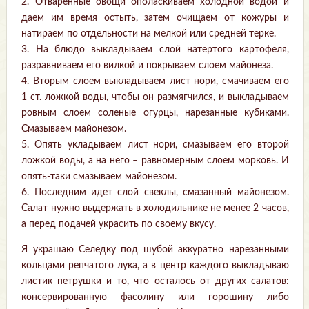
2. Отваренные овощи ополаскиваем холодной водой и
даем им время остыть, затем очищаем от кожуры и
натираем по отдельности на мелкой или средней терке.
3. На блюдо выкладываем слой натертого картофеля,
разравниваем его вилкой и покрываем слоем майонеза.
4. Вторым слоем выкладываем лист нори, смачиваем его
1 ст. ложкой воды, чтобы он размягчился, и выкладываем
ровным слоем соленые огурцы, нарезанные кубиками.
Смазываем майонезом.
5. Опять укладываем лист нори, смазываем его второй
ложкой воды, а на него – равномерным слоем морковь. И
опять-таки смазываем майонезом.
6. Последним идет слой свеклы, смазанный майонезом.
Салат нужно выдержать в холодильнике не менее 2 часов,
а перед подачей украсить по своему вкусу.
Я украшаю Селедку под шубой аккуратно нарезанными
кольцами репчатого лука, а в центр каждого выкладываю
листик петрушки и то, что осталось от других салатов:
консервированную фасолину или горошину либо