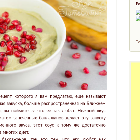
Ре
Tw
рецепт которого я вам предлагаю, еще называют
ная закуска, больше распространенная на Ближнем
, вы поймете, за что ее так любят. Нежный вкус
матом запеченных баклажанов делает эту закуску
менного вкуса, этот соус к тому же достаточно
в многих диет.
баклажанов, так это тем, что его любят как