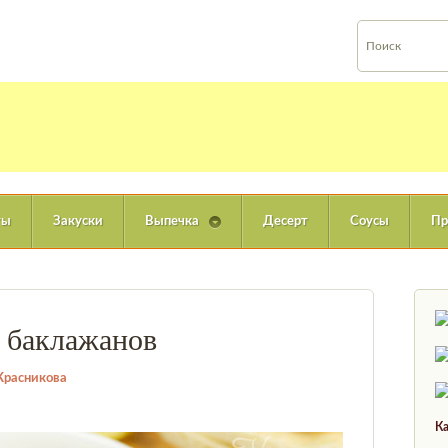
ты
Закуски
Выпечка
Десерт
Соусы
Пр
и баклажанов
Красникова
Ка