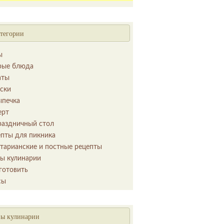
тегории
ы
рые блюда
аты
уски
ыпечка
ерт
раздничный стол
епты для пикника
етарианские и постные рецепты
ы кулинарии
готовить
сы
ы кулинарии