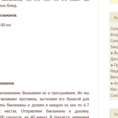
сных блюд.
аклажанов.
Ка
100 мл
Суп
Вто
Сал
Зак
►
В
Дес
►
П
Рец
Вег
клажанов.
►
Аз
Как 
 баклажанами. Вымываем их и просушиваем. Их мы
Соу
тавливаем противень, застилаем его бумагой для
ень баклажаны и делаем в каждом из них по 6-7
х местах. Отправляем баклажаны в духовку,
Аз
00 градусов, на 40 минут. В процессе запекания