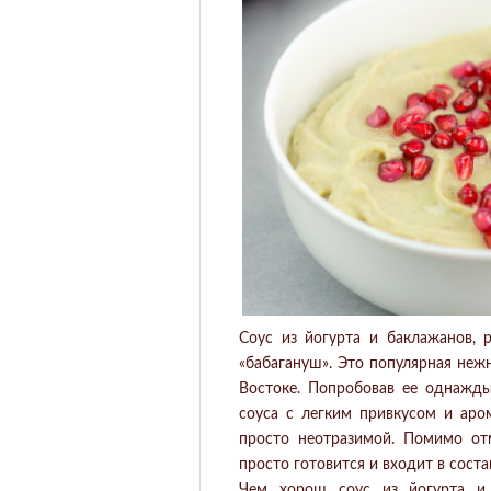
Соус из йогурта и баклажанов, 
«бабагануш». Это популярная неж
Востоке. Попробовав ее однажды
соуса с легким привкусом и аро
просто неотразимой. Помимо от
просто готовится и входит в соста
Чем хорош соус из йогурта и 