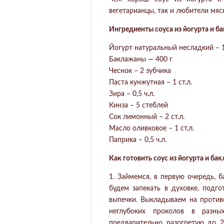
вегетарианцы, так и любители мя
Ингредиенты соуса из йогурта и б
Йогурт натуральный несладкий – 
Баклажаны — 400 г
Чеснок – 2 зубчика
Паста кунжутная – 1 ст.л.
Зира – 0,5 ч.л.
Кинза – 5 стеблей
Сок лимонный – 2 ст.л.
Масло оливковое – 1 ст.л.
Паприка – 0,5 ч.л.
Как готовить соус из йогурта и ба
1. Займемся, в первую очередь,
будем запекать в духовке, подго
выпечки. Выкладываем на против
неглубоких проколов в разны
предварительно разогретую до 2