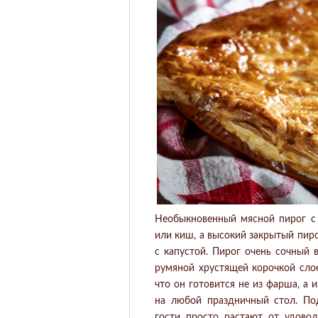
Необыкновенный мясной пирог с 
или киш, а высокий закрытый пир
с капустой. Пирог очень сочный 
румяной хрустящей корочкой слое
что он готовится не из фарша, а 
на любой праздничный стол. П
гости просто растают от удово