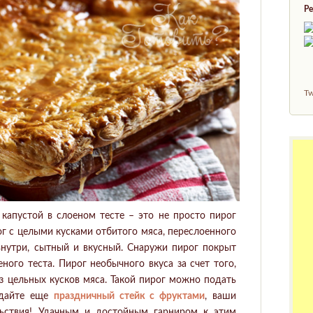
Ре
Tw
капустой в слоеном тесте – это не просто пирог
ог с целыми кусками отбитого мяса, переслоенного
внутри, сытный и вкусный. Снаружи пирог покрыт
ного теста. Пирог необычного вкуса за счет того,
из цельных кусков мяса. Такой пирог можно подать
одайте еще
праздничный стейк с фруктами
, ваши
льствия! Удачным и достойным гарниром к этим