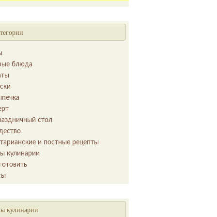
тегории
ы
рые блюда
аты
уски
ыпечка
ерт
раздничный стол
дество
етарианские и постные рецепты
ы кулинарии
готовить
сы
ы кулинарии