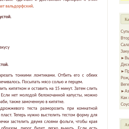
лат вальдорфский
.
устой.
Ка
Суп
Вто
Сал
вкусу
Зак
►
В
стой.
Дес
►
П
арезать тонкими ломтиками. Отбить его с обеих
Рож
вечивалось. Посыпать мясо солью и перцем.
Вег
лить кипятком и оставить на 15 минут. Затем слить
►
Аз
. Если нет молодой белокочанной капусты, можно
Как 
аби, также замоченную в кипятке.
Соу
ездрожжевого теста разморозить при комнатной
й пласт. Теперь нужно выстелить тестом форму для
ечки застелить двумя слоями фольги, чтобы края
Аз
 образом, пирог будет легко вынуть. Если есть