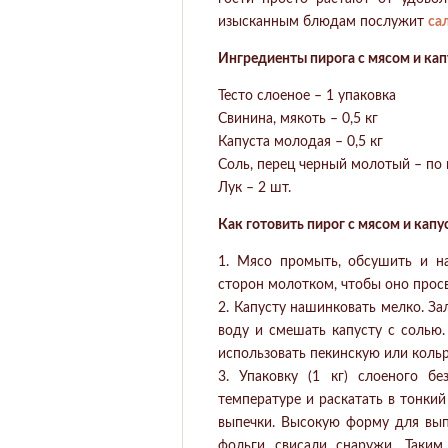
изысканным блюдам послужит
са
Ингредиенты пирога с мясом и кап
Тесто слоеное – 1 упаковка
Свинина, мякоть – 0,5 кг
Капуста молодая – 0,5 кг
Соль, перец черный молотый – по 
Лук – 2 шт.
Как готовить пирог с мясом и капу
1. Мясо промыть, обсушить и н
сторон молотком, чтобы оно прос
2. Капусту нашинковать мелко. За
воду и смешать капусту с солью
использовать пекинскую или кольр
3. Упаковку (1 кг) слоеного б
температуре и раскатать в тонки
выпечки. Высокую форму для вып
фольги свисали снаружи. Таким