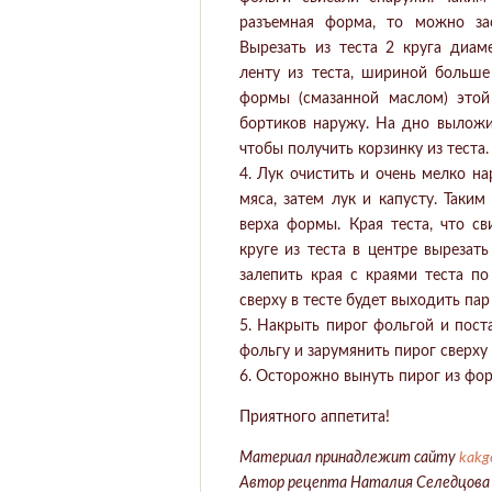
разъемная форма, то можно за
Вырезать из теста 2 круга диа
ленту из теста, шириной больш
формы (смазанной маслом) этой
бортиков наружу. На дно выложит
чтобы получить корзинку из теста.
4. Лук очистить и очень мелко н
мяса, затем лук и капусту. Таки
верха формы. Края теста, что св
круге из теста в центре вырезат
залепить края с краями теста по
сверху в тесте будет выходить пар 
5. Накрыть пирог фольгой и поста
фольгу и зарумянить пирог сверху
6. Осторожно вынуть пирог из фор
Приятного аппетита!
Материал принадлежит сайту
kakg
Автор рецепта Наталия Селедцова