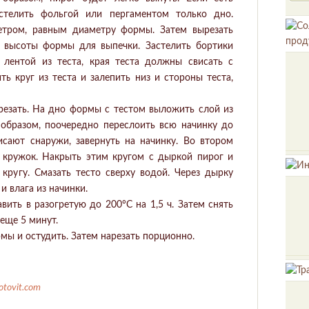
стелить фольгой или пергаментом только дно.
метром, равным диаметру формы. Затем вырезать
е высоты формы для выпечки. Застелить бортики
 лентой из теста, края теста должны свисать с
ь круг из теста и залепить низ и стороны теста,
арезать. На дно формы с тестом выложить слой из
м образом, поочередно переслоить всю начинку до
исают снаружи, завернуть на начинку. Во втором
ь кружок. Накрыть этим кругом с дыркой пирог и
 кругу. Смазать тесто сверху водой. Через дырку
и влага из начинки.
вить в разогретую до 200°С на 1,5 ч. Затем снять
 еще 5 минут.
мы и остудить. Затем нарезать порционно.
otovit.com