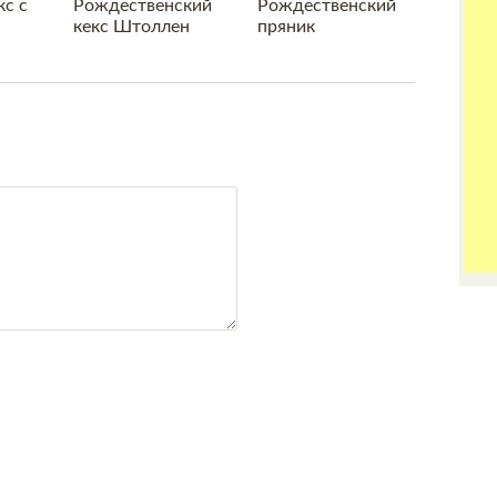
с с
Рождественский
Рождественский
кекс Штоллен
пряник