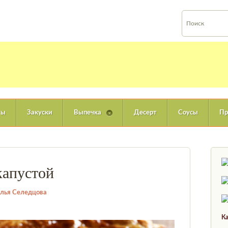
ты
Закуски
Выпечка
Десерт
Соусы
Пр
капустой
лья Селедцова
Ка