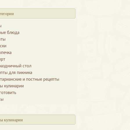
тегории
ы
рые блюда
аты
уски
ыпечка
ерт
раздничный стол
епты для пикника
етарианские и постные рецепты
ы кулинарии
готовить
сы
ы кулинарии