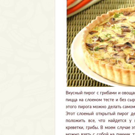
Вкусный пирог с грибами и овоща
пицца на слоеном тесте и без сы
этого пирога можно делать самом
Этот слоеный открытый пирог де
положить все, что найдется у 
креветки, грибы. В моем случае 
можно взять с собой на пикник, 