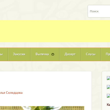
ты
Закуски
Выпечка
Десерт
Соусы
Пр
лья Селедцова
Ка