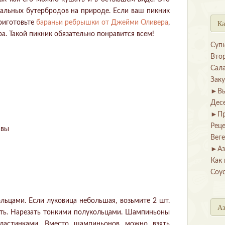
нальных бутербродов на природе. Если ваш пикник
Ка
приготовьте
бараньи ребрышки от Джейми Оливера
,
а. Такой пикник обязательно понравится всем!
Суп
Вто
Сал
Зак
►
В
Дес
►
П
Рец
авы
Вег
►
Аз
Как 
Соу
ольцами. Если луковица небольшая, возьмите 2 шт.
Аз
ыть. Нарезать тонкими полукольцами. Шампиньоны
ластинками. Вместо шампиньонов можно взять