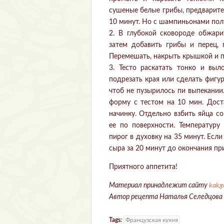
сушеные белые грибы, предварител
10 минут. Но с шампиньонами пол
2. В глубокой сковороде обжари
затем добавить грибы и перец, 
Перемешать, накрыть крышкой и п
3. Тесто раскатать тонко и вы
подрезать края или сделать фигурн
чтоб не пузырилось пи выпекании
форму с тестом на 10 мин. Дост
начинку. Отдельно взбить яйца с
ее по поверхности. Температуру
пирог в духовку на 35 минут. Есл
сыра за 20 минут до окончания пр
Приятного аппетита!
Материал принадлежит сайту
kakg
Автор рецепта Наталья Селедцова
Tags:
Французская кухня