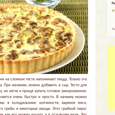
Ре
Tw
ми на слоеном тесте напоминает пиццу. Только эта
ра. При желании, можно добавить и сыр. Тесто для
у, но легче и проще купить готовое замороженное.
лается очень быстро и просто. В начинку можно
вас в холодильнике: копчености, вареное мясо,
это грибы и некоторые овощи. Этот грибной пирог
так как его можно кушать и в остывшем виде. Это