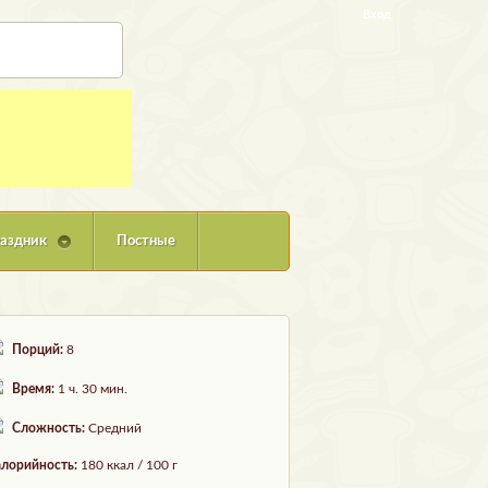
Вход
аздник
Постные
Порций:
8
Время:
1 ч. 30 мин.
Сложность:
Средний
лорийность:
180 ккал / 100 г