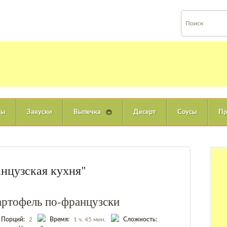
ты
Закуски
Выпечка
Десерт
Соусы
Пр
анцузская кухня"
артофель по-французски
Порций:
2
Время:
1 ч. 45 мин.
Сложность: