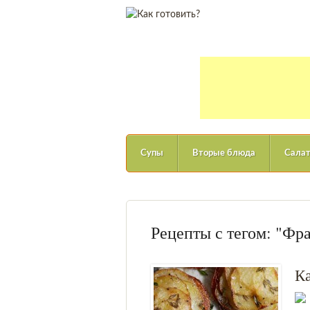
Супы
Вторые блюда
Сала
Рецепты с тегом: "Фр
К