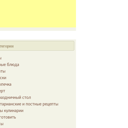
тегории
ы
рые блюда
аты
уски
ыпечка
ерт
раздничный стол
етарианские и постные рецепты
ы кулинарии
готовить
сы