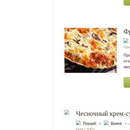
Ф
Сре
Про
отк
инг
Чесночный крем-с
Порций:
4
Время:
1 ч
ккал / 100 г