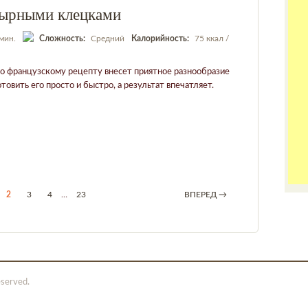
сырными клецками
мин.
Сложность:
Средний
Калорийность:
75 ккал /
по французскому рецепту внесет приятное разнообразие
товить его просто и быстро, а результат впечатляет.
2
3
4
…
23
ВПЕРЕД →
eserved.