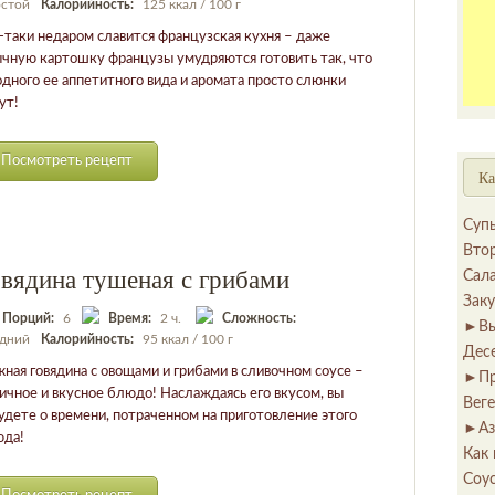
стой
Калорийность:
125 ккал / 100 г
-таки недаром славится французская кухня – даже
чную картошку французы умудряются готовить так, что
одного ее аппетитного вида и аромата просто слюнки
ут!
Посмотреть рецепт
Ка
Суп
Вто
вядина тушеная с грибами
Сал
Зак
Порций:
6
Время:
2 ч.
Сложность:
►
В
дний
Калорийность:
95 ккал / 100 г
Дес
ная говядина с овощами и грибами в сливочном соусе –
►
П
ичное и вкусное блюдо! Наслаждаясь его вкусом, вы
Вег
удете о времени, потраченном на приготовление этого
►
Аз
да!
Как 
Соу