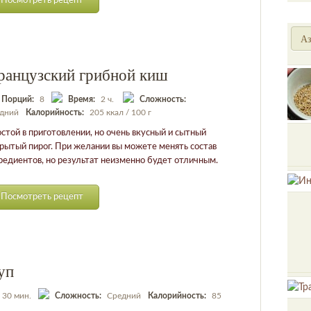
Посмотреть рецепт
Аз
ранцузский грибной киш
Порций:
8
Время:
2 ч.
Сложность:
дний
Калорийность:
205 ккал / 100 г
стой в приготовлении, но очень вкусный и сытный
рытый пирог. При желании вы можете менять состав
редиентов, но результат неизменно будет отличным.
Посмотреть рецепт
уп
. 30 мин.
Сложность:
Средний
Калорийность:
85