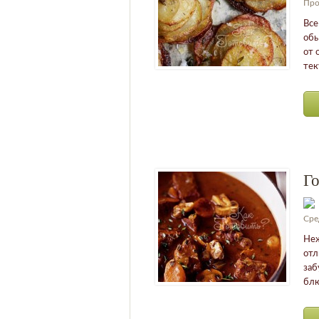
Про
Все
обы
от 
тек
Го
Сре
Неж
отл
заб
блю