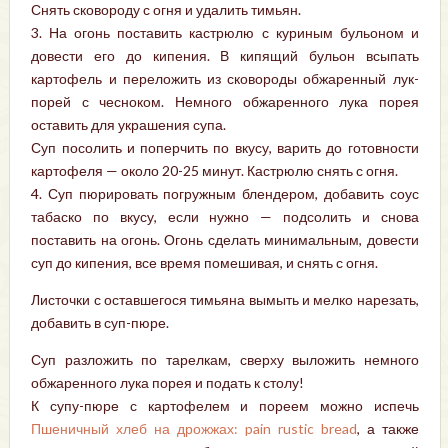
Снять сковороду с огня и удалить тимьян.
3. На огонь поставить кастрюлю с куриным бульоном и
довести его до кипения. В кипящий бульон всыпать
картофель и переложить из сковороды обжаренный лук-
порей с чесноком. Немного обжаренного лука порея
оставить для украшения супа.
Суп посолить и поперчить по вкусу, варить до готовности
картофеля — около 20-25 минут. Кастрюлю снять с огня.
4. Суп пюрировать погружным блендером, добавить соус
табаско по вкусу, если нужно — подсолить и снова
поставить на огонь. Огонь сделать минимальным, довести
суп до кипения, все время помешивая, и снять с огня.
Листочки с оставшегося тимьяна вымыть и мелко нарезать,
добавить в суп-пюре.
Суп разложить по тарелкам, сверху выложить немного
обжаренного лука порея и подать к столу!
К супу-пюре с картофелем и пореем можно испечь
Пшеничный хлеб на дрожжах: pain rustic bread
, а также