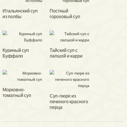
Итальянский суп
Постный
из полбы
гороховый суп
Куриный суп
Тайский суп с
Буффало
лапшой и карри
Морковно-
томатный суп
Суп-пюре из
печеного красного
перца