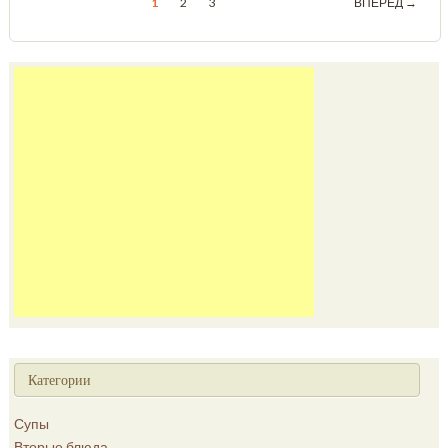
1
2
3
ВПЕРЕД →
Категории
Супы
Вторые блюда