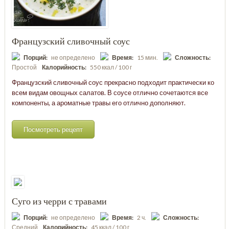
Французский сливочный соус
Порций:
не определено
Время:
15 мин.
Сложность:
Простой
Калорийность:
550 ккал / 100 г
Французский сливочный соус прекрасно подходит практически ко
всем видам овощных салатов. В соусе отлично сочетаются все
компоненты, а ароматные травы его отлично дополняют.
Посмотреть рецепт
Суго из черри с травами
Порций:
не определено
Время:
2 ч.
Сложность:
Средний
Калорийность:
45 ккал / 100 г