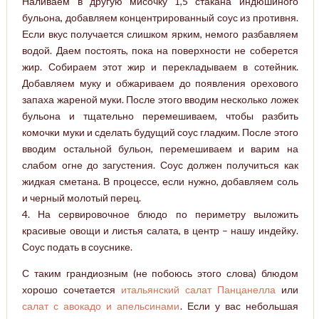
Наливаем в другую мисочку 1,5 стакана индюшиного
бульона, добавляем концентрированный соус из противня.
Если вкус получается слишком ярким, немого разбавляем
водой. Даем постоять, пока на поверхности не соберется
жир. Собираем этот жир и перекладываем в сотейник.
Добавляем муку и обжариваем до появления орехового
запаха жареной муки. После этого вводим несколько ложек
бульона и тщательно перемешиваем, чтобы разбить
комочки муки и сделать будущий соус гладким. После этого
вводим остальной бульон, перемешиваем и варим на
слабом огне до загустения. Соус должен получиться как
жидкая сметана. В процессе, если нужно, добавляем соль
и черный молотый перец.
4. На сервировочное блюдо по периметру выложить
красивые овощи и листья салата, в центр – нашу индейку.
Соус подать в соуснике.
С таким грандиозным (не побоюсь этого слова) блюдом
хорошо сочетается
итальянский салат Панцанелла
или
салат с авокадо и апельсинами
. Если у вас небольшая