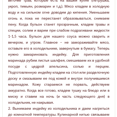
веточке трав, которые есть на вашей кухне (петрушка,
укроп, тимьян, розмарин и т.д.). Мясо кладем в холодную
воду и на сильном огне доводим до кипения. Уменьшаем
огонь и, пока не перестанет образовываться, снимаем
пену. Когда бульон станет прозрачным, кладем травы и
специи, солим и варим при слабом подрагивани жидкости
1-1,5 часа. Бульон для нашего соуса можно сварить и
вечером, и утром. Главное – не замораживайте мясо,
оставьте его в холодильнике, завернутым в бумагу. Теперь
нужно замариновать индейку. Для приготовления
маринада рубим листья шалфея, смешиваем их в удобной
посуде с цедрой апельсина, солью и перцем.
Подготовленную индейку кладем на стол или разделочную
доску и смазываем ее под кожей и внутри получившимся
маринадом. Кожу стараемся не порвать, действуем
аккуратно. Когда все готово, кладем тушку на блюдо или в
миску и ставим на ночь (и часть следующего дня) в
холодильник, не накрывая.
2. Вынимаем индейку из холодильника и даем нагреться
до комнатной температуры. Кулинарной нитью связываем