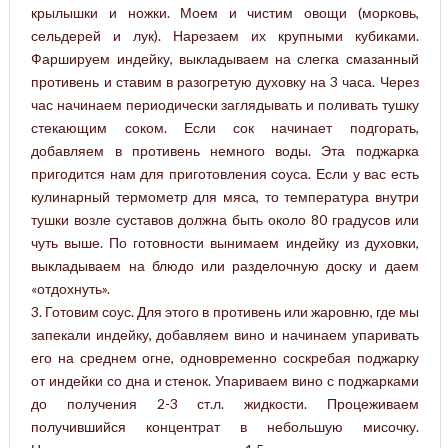
крылышки и ножки. Моем и чистим овощи (морковь,
сельдерей и лук). Нарезаем их крупными кубиками.
Фаршируем индейку, выкладываем на слегка смазанный
противень и ставим в разогретую духовку на 3 часа. Через
час начинаем периодически заглядывать и поливать тушку
стекающим соком. Если сок начинает подгорать,
добавляем в противень немного воды. Эта поджарка
пригодится нам для приготовления соуса. Если у вас есть
кулинарный термометр для мяса, то температура внутри
тушки возле суставов должна быть около 80 градусов или
чуть выше. По готовности вынимаем индейку из духовки,
выкладываем на блюдо или разделочную доску и даем
«отдохнуть».
3. Готовим соус. Для этого в противень или жаровню, где мы
запекали индейку, добавляем вино и начинаем упаривать
его на среднем огне, одновременно соскребая поджарку
от индейки со дна и стенок. Упариваем вино с поджарками
до получения 2-3 ст.л. жидкости. Процеживаем
получившийся концентрат в небольшую мисочку.