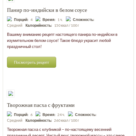
Панир по-индийски в белом соусе
Порций:
4
Время:
1 ч.
Сложность:
Средний
Калорийность:
150 ккал / 100 г
Вашему вниманию рецепт настоящего панира по-индийски в
изумительном белом соусе! Такое блюдо украсит любой
праздничный стол!
Посмотреть рецепт
Творожная пасха с фруктами
Порций:
6
Время:
24 ч.
Сложность:
Средний
Калорийность:
260 ккал / 100 г
Творожная пасха с клубникой – по-настоящему весенний
праздничный десерт. Чистый вкус творожной массы – это самое