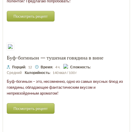
полентой? Предлагаю попробовать!
Посмотреть рецепт
Буф-богиньон — тушеная говядина в вине
Порций:
12
Время:
4 ч.
Сложность:
Средний
Калорийность:
140 ккал / 100 г
Буф-богиньон – это, несомненно, одно из самых вкусных блюд из
говядины, обладающее фантастическим вкусом и
непревзойденным ароматом!
Посмотреть рецепт