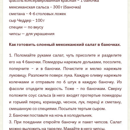
фасоль консервированная красная – 1 баночка
мексиканская сальса – 300 г (баночка)
сметана – 4-6 столовых ложек
сыр Чеддер – 100 г
специи — по вкусу
чипсы — для украшения
Как готовить слоеный мексиканский салат в баночках.
1. Поломайте руками салат, чуть присолите и разделите
его на 4 баночки. Помидоры нарежьте дольками, посолите,
поперчите – и в баночки. Почистите и мелко нарежьте
луковицу. Разложите поверх лука. Каждую оливку нарежьте
колечками и отправьте по 6 штук в каждую баночку. Из
фасоли отцедите жидкость. Тоже – по баночкам. Сверху
положите соус сальса (в него входят протертые помидоры
и горький перец, кориандр, чеснок, лук, перец) и сметану,
смешанную со специями. Посыпьте тертым сыром.
2. Баночки поставьте на ночь в холодильник.
3. При поедании откройте баночку и пакет чипсов. Салат
можно выложить на тарелку. Макайте в него чипсы.