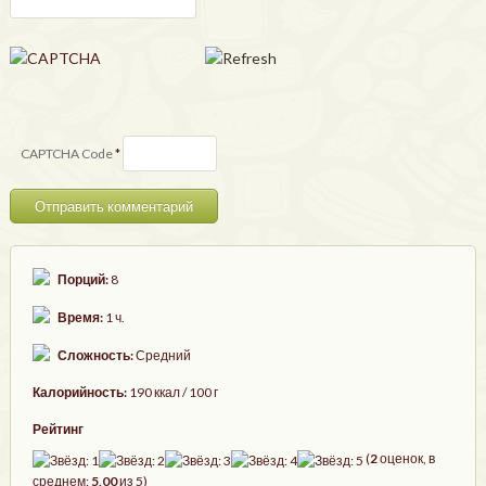
CAPTCHA Code
*
Порций:
8
Время:
1 ч.
Сложность:
Средний
Калорийность:
190 ккал / 100 г
Рейтинг
(
2
оценок, в
среднем:
5,00
из 5)