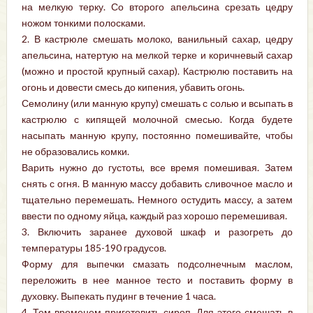
на мелкую терку. Со второго апельсина срезать цедру
ножом тонкими полосками.
2. В кастрюле смешать молоко, ванильный сахар, цедру
апельсина, натертую на мелкой терке и коричневый сахар
(можно и простой крупный сахар). Кастрюлю поставить на
огонь и довести смесь до кипения, убавить огонь.
Семолину (или манную крупу) смешать с солью и всыпать в
кастрюлю с кипящей молочной смесью. Когда будете
насыпать манную крупу, постоянно помешивайте, чтобы
не образовались комки.
Варить нужно до густоты, все время помешивая. Затем
снять с огня. В манную массу добавить сливочное масло и
тщательно перемешать. Немного остудить массу, а затем
ввести по одному яйца, каждый раз хорошо перемешивая.
3. Включить заранее духовой шкаф и разогреть до
температуры 185-190 градусов.
Форму для выпечки смазать подсолнечным маслом,
переложить в нее манное тесто и поставить форму в
духовку. Выпекать пудинг в течение 1 часа.
4. Тем временем приготовить сироп. Для этого смешать в