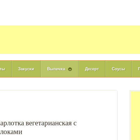
ты
Закуски
Выпечка
Десерт
Соусы
рлотка вегетарианская с
блоками