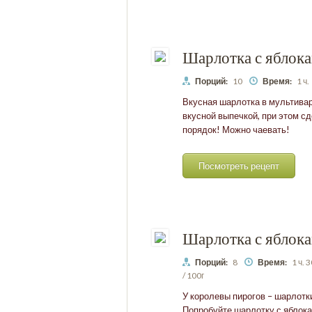
Шарлотка с яблока
Порций:
10
Время:
1 ч.
Вкусная шарлотка в мультивар
вкусной выпечкой, при этом сд
порядок! Можно чаевать!
Посмотреть рецепт
Шарлотка с яблока
Порций:
8
Время:
1 ч. 
/ 100г
У королевы пирогов – шарлотки
Попробуйте шарлотку с яблока