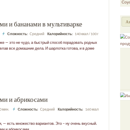
Соу
Аз
ми и бананами в мультиварке
Сложность:
Средний
Калорийность:
140 ккал / 100 г
ке — это не чудо, а быстрый способ порадовать родных
елав все домашние дела. И шарлотка готова, и в доме
ми и абрикосами
30 мин.
Сложность:
Средний
Калорийность:
160 ккал
, — есть множество вариантов. Это – ну очень вкусный.
ми и абрикосами.