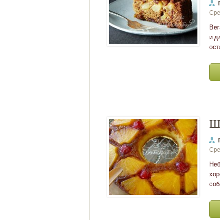
Сре
Вег
и д
ост
Ша
Сре
Неб
хор
соб