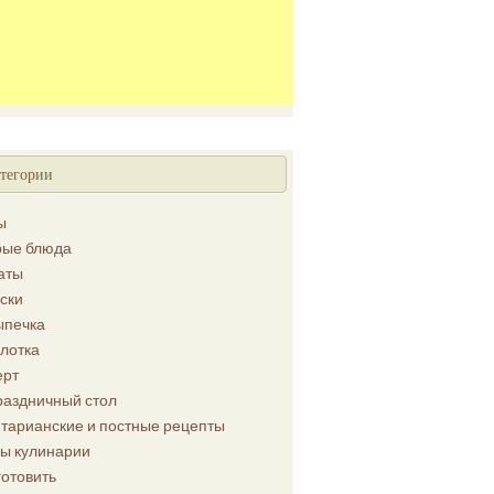
тегории
ы
рые блюда
аты
ски
ыпечка
лотка
ерт
раздничный стол
етарианские и постные рецепты
ы кулинарии
готовить