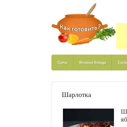
Супы
Вторые блюда
Сала
Шарлотка
Ша
я