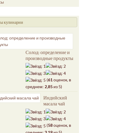
сы
ы кулинарии
Солод: определение и
производные продукты
(
61
оценок, в
среднем:
2,85
из 5)
Индийский
масала чай
(
58
оценок, в
среднем:
3,19
из 5)