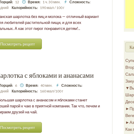
Порций:
12
Время:
1 ч. 30 мин.
Сложность:
дний
Калорийность:
190 ккал / 100 г
анская шарлотка без яиц и молока — отличный вариант
ля любителей растительной пищи, и для всех
альных. А как этот пирог понравится детям!..
Посмотреть рецепт
Ка
Суп
Вто
рлотка с яблоками и ананасами
Сал
Заку
Порций:
6
Время:
40 мин.
Сложность:
▼
В
дний
Калорийность:
160 ккал/100 г
Шар
ольшая шарлотка с ананасом и яблоками станет
Дес
ошей парой к чаю в приятной компании. Так что, печем и
►
П
ираем друзей на чай.
Вег
►
Аз
Посмотреть рецепт
Как 